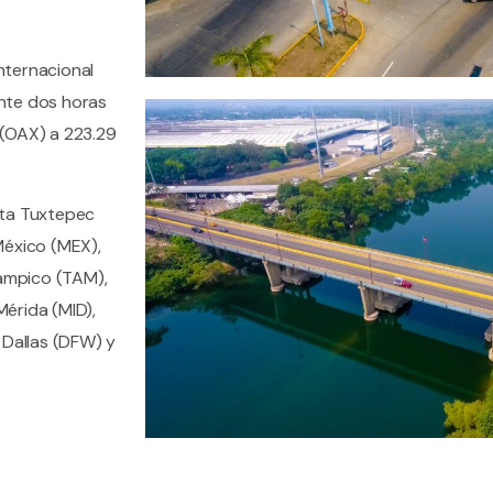
nternacional
nte dos horas
 (OAX) a 223.29
sta Tuxtepec
éxico (MEX),
Tampico (TAM),
Mérida (MID),
 Dallas (DFW) y