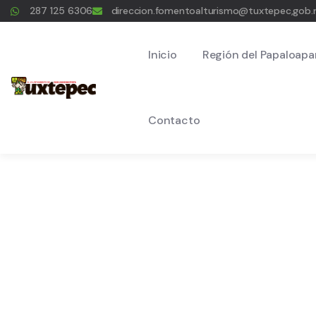
287 125 6306
direccion.fomentoalturismo@tuxtepec,gob
Inicio
Región del Papaloapa
Contacto