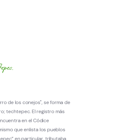
pec.
erro de los conejos", se forma de
ro; techtepec. El registro más
 encuentra en el Códice
mismo que enlista los pueblos
epec” en particular, tributaba