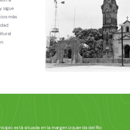
y sigue
cios más
udad
ltural
n.
icipio está situada en la margen izquierda del Río